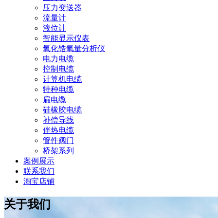
压力变送器
流量计
液位计
智能显示仪表
氧化锆氧量分析仪
电力电缆
控制电缆
计算机电缆
特种电缆
扁电缆
硅橡胶电缆
补偿导线
伴热电缆
管件阀门
桥架系列
案例展示
联系我们
淘宝店铺
关于我们